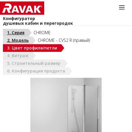
Конфигуратор
душевых кабин и перегородок
Информационная служба
1. Серия
CHROME
044-383-40-40
2. Модель
CHROME - CVS2 R (правый)
install@ravak.ua
УКРАИНА (РУС)
3. Цвет профиля/петли
Пн - Пт. 9.00 - 18.00
4. Витраж
5. Строительный размер
6. Конфигурация продукта