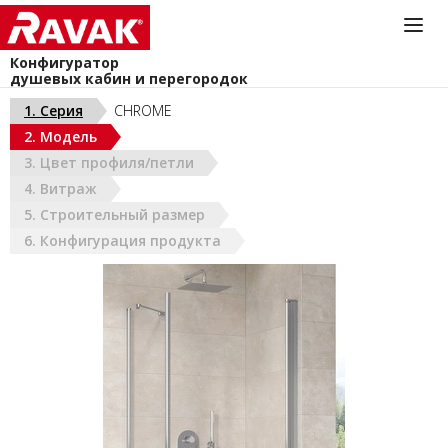
Конфигуратор
душевых кабин и перегородок
Информационная служба
1. Серия
CHROME
044-383-40-40
2. Модель
install@ravak.ua
УКРАИНА (РУС)
3. Цвет профиля/петли
Пн - Пт. 9.00 - 18.00
4. Витраж
5. Строительный размер
6. Конфигурация продукта