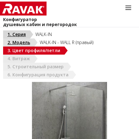
Конфигуратор
душевых кабин и перегородок
Информационная служба
1. Серия
WALK-IN
044-383-40-40
2. Модель
WALK-IN - WALL R (правый)
install@ravak.ua
УКРАИНА (РУС)
3. Цвет профиля/петли
Пн - Пт. 9.00 - 18.00
4. Витраж
5. Строительный размер
6. Конфигурация продукта