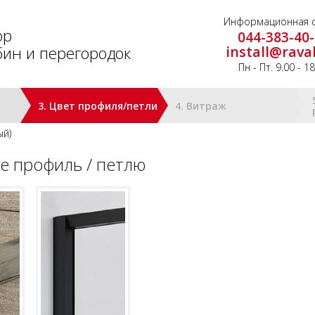
Информационная с
ор
044-383-40
ин и перегородок
install@rava
Пн - Пт. 9.00 - 1
3. Цвет профиля/петли
4. Витраж
ый)
е профиль / петлю