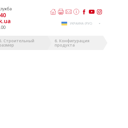
лужба
-40
k.ua
УКРАИНА (РУС)
8.00
5. Строительный
6. Конфигурация
размер
продукта