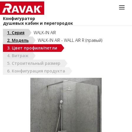
Конфигуратор
душевых кабин и перегородок
Информационная служба
1. Серия
WALK-IN AIR
044-383-40-40
2. Модель
WALK-IN AIR - WALL AIR R (правый)
install@ravak.ua
УКРАИНА (РУС)
3. Цвет профиля/петли
Пн - Пт. 9.00 - 18.00
4. Витраж
5. Строительный размер
6. Конфигурация продукта