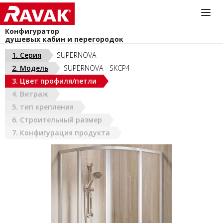
Конфигуратор
душевых кабин и перегородок
Информационная служба
1. Серия
SUPERNOVA
044-383-40-40
2. Модель
SUPERNOVA - SKCP4
install@ravak.ua
УКРАИНА (РУС)
3. Цвет профиля/петли
Пн - Пт. 9.00 - 18.00
4. Витраж
5. тип крепления
6. Строительный размер
7. Конфигурация продукта