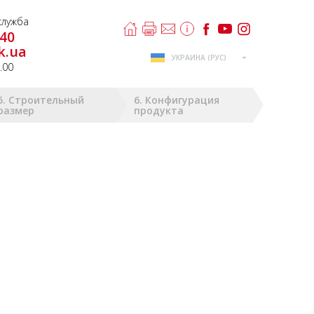
лужба
-40
k.ua
УКРАИНА (РУС)
8.00
5. Строительный
6. Конфигурация
размер
продукта