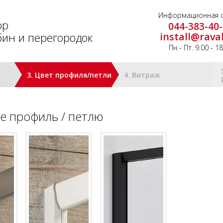
Информационная с
ор
044-383-40
ин и перегородок
install@rava
Пн - Пт. 9.00 - 1
3. Цвет профиля/петли
4. Витраж
е профиль / петлю