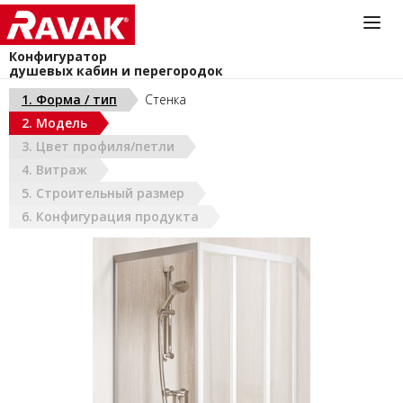
Конфигуратор
душевых кабин и перегородок
Информационная служба
1. Форма / тип
Стенка
044-383-40-40
2. Модель
install@ravak.ua
УКРАИНА (РУС)
3. Цвет профиля/петли
Пн - Пт. 9.00 - 18.00
4. Витраж
5. Строительный размер
6. Конфигурация продукта