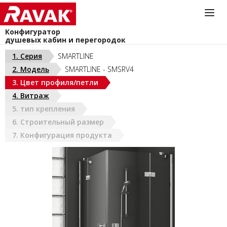
Конфигуратор
душевых кабин и перегородок
Информационная служба
1. Серия
SMARTLINE
044-383-40-40
2. Модель
SMARTLINE - SMSRV4
install@ravak.ua
УКРАИНА (РУС)
3. Цвет профиля/петли
Пн - Пт. 9.00 - 18.00
4. Витраж
5. тип крепления
6. Строительный размер
7. Конфигурация продукта