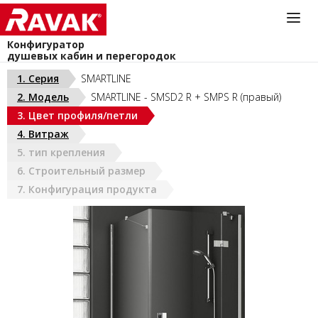
Конфигуратор
душевых кабин и перегородок
Информационная служба
1. Серия
SMARTLINE
044-383-40-40
2. Модель
SMARTLINE - SMSD2 R + SMPS R (правый)
install@ravak.ua
УКРАИНА (РУС)
3. Цвет профиля/петли
Пн - Пт. 9.00 - 18.00
4. Витраж
5. тип крепления
6. Строительный размер
7. Конфигурация продукта