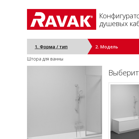
Конфигурат
душевых каб
1. Форма / тип
2. Модель
Штора для ванны
Выберит