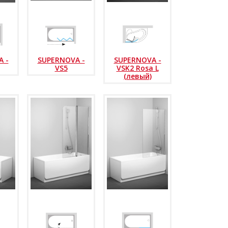
 -
SUPERNOVA -
SUPERNOVA -
VS5
VSK2 Rosa L
(левый)