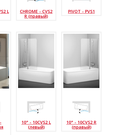
S2 L
CHROME - CVS2
PIVOT - PVS1
R (правый)
-
10° - 10CVS2 L
10° - 10CVS2 R
ля
(левый)
(правый)