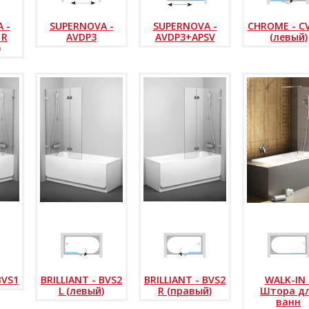
 -
SUPERNOVA -
SUPERNOVA -
CHROME - CV
 R
AVDP3
AVDP3+APSV
(левый)
)
BVS1
BRILLIANT - BVS2
BRILLIANT - BVS2
WALK-IN 
L (левый)
R (правый)
Штора д
ванн