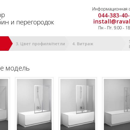
Информационная с
ор
044-383-40
ин и перегородок
install@rava
Пн - Пт. 9.00 - 1
3. Цвет профиля/петли
4. Витраж
е модель