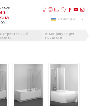
лужба
-40
k.ua
УКРАИНА (РУС)
8.00
5. Строительный
6. Конфигурация
размер
продукта