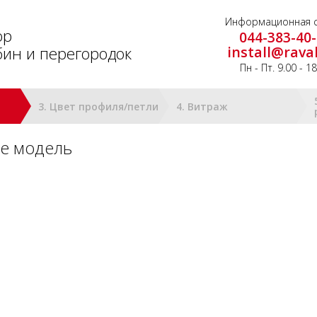
Информационная с
ор
044-383-40
ин и перегородок
install@rava
Пн - Пт. 9.00 - 1
3. Цвет профиля/петли
4. Витраж
е модель