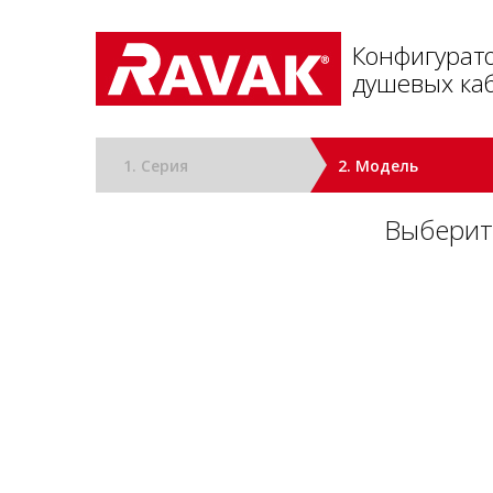
Конфигурат
душевых каб
1. Серия
2. Модель
Выберит