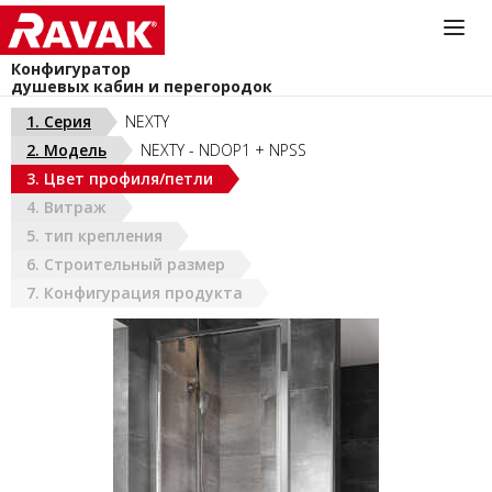
Конфигуратор
душевых кабин и перегородок
Информационная служба
1. Серия
NEXTY
044-383-40-40
2. Модель
NEXTY - NDOP1 + NPSS
install@ravak.ua
УКРАИНА (РУС)
3. Цвет профиля/петли
Пн - Пт. 9.00 - 18.00
4. Витраж
5. тип крепления
6. Строительный размер
7. Конфигурация продукта