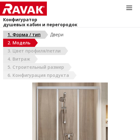
Конфигуратор
душевых кабин и перегородок
Информационная служба
1. Форма / тип
Двери
044-383-40-40
2. Модель
install@ravak.ua
УКРАИНА (РУС)
3. Цвет профиля/петли
Пн - Пт. 9.00 - 18.00
4. Витраж
5. Строительный размер
6. Конфигурация продукта