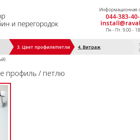
Информационная с
ор
044-383-40
ин и перегородок
install@rava
Пн - Пт. 9.00 - 1
3. Цвет профиля/петли
4. Витраж
ый)
е профиль / петлю