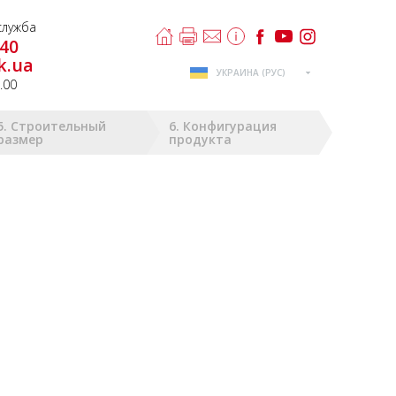
лужба
-40
k.ua
УКРАИНА (РУС)
8.00
5. Строительный
6. Конфигурация
размер
продукта