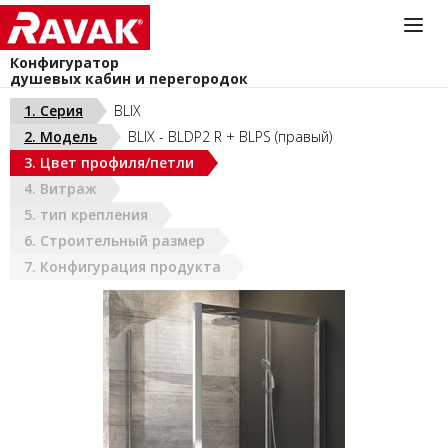
Конфигуратор
душевых кабин и перегородок
Информационная служба
1. Серия
BLIX
044-383-40-40
2. Модель
BLIX - BLDP2 R + BLPS (правый)
install@ravak.ua
УКРАИНА (РУС)
3. Цвет профиля/петли
Пн - Пт. 9.00 - 18.00
4. Витраж
5. тип крепления
6. Строительный размер
7. Конфигурация продукта