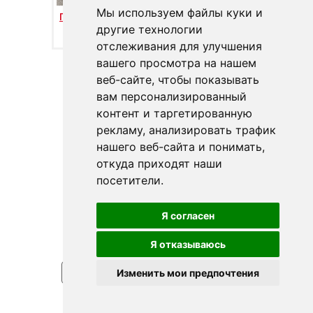
Мы используем файлы куки и
Полир. алюм. +
Сатин + ручка
ручка
Анодирован
другие технологии
Анодирован.
отслеживания для улучшения
вашего просмотра на нашем
веб-сайте, чтобы показывать
вам персонализированный
контент и таргетированную
рекламу, анализировать трафик
нашего веб-сайта и понимать,
откуда приходят наши
посетители.
Я согласен
Белый + ручка
Анодирован.
Я отказываюсь
< ВЕРНУТЬСЯ
ПРОДОЛЖИТЬ >
Изменить мои предпочтения
Impressum
| Copyright © 2018 – 2026